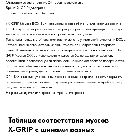
Отправим заказ в течение 24 часов после оплаты.
Бренд: X-GRIP (Австрия)
Таблица соответствия муссов
Страна производства: Австрия
X-GRIP с шинами разных
производителей
«X-GRIP Mousse EXX» были специально разработаны для использования в
Hard эндуро. Этот революционный продукт предлагает преимущества двух
миров, защиту от проколов и настраиваемую твердость.
Открыть таблицу подбора «МУССЫ И ШИНЫ»
Гениальная вещь в этой системе заключается в уникальной технологии EXX, в
которой количество «муссовых яиц», то есть EXX, определяет твердость
шины. В отличие от обычного мусса, который опирается на один блок, с X-
GRIP Mousse EXX вы используете множество более мелких элементов,
Характеристики
обеспечивая превосходную адаптивность на широком спектре поверхностей.
Эта система обеспечивает непревзойденную тягу и контроль, давая вам
Артикул
XG-2667
значительное преимущество в самых сложных условиях.
С 14 EXX в каждой упаковке вы можете идеально отрегулировать твердость
Ширина
140
вашей шины в соответствии с текущими условиями, вашими потребностями,
Профиль
80
предпочтениями и стилем езды.
Не рекомендуется для кросс-кантри и мотокросса.
Диаметр
18
Каталог
Область применения
Хард эндуро, эндуро
Ось применения
Задняя
Мотошины для эндуро
Модель
EXX (EXH-2)
Бренд
X-GRIP