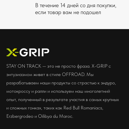
telegram
Адрес:
г. Владивосток
ул. Адмирала Горшкова
Интернет-магазин:
+7 (914) 685-70-00
Мы открыты с понедельника по
пятницу с 9:00 до 18:00 для
консультаций и помощи. По
выходным вы можете увидеть нас
на гонках!
sale@x-grip.ru
Дилерам: