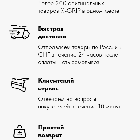
Помощь
Компания
Доставка
О марке X-GRIP
Самовывоз
О муссах X-GRIP
Оплата
О шинах X-GRIP
Как купить
Новости
Гарантия, возврат
Акции
Стать дилером
Отзывы
Дилерам
Контакты
Мы всегда
на связи
Соцсети
insta
whatsapp