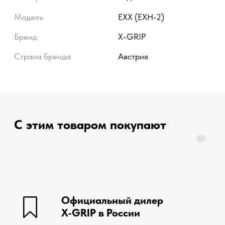
сервис
Отвечаем на вопросы
покупателей в течение 10 минут
Простой
возврат
В течение 14 дней со дня покупки,
если товар вам не подошел
STAY ON TRACK — это не просто фраза. X-GRIP с
энтузиазмом живет в стиле OFFROAD. Мы
разрабатываем наши продукты со страстью к эндуро,
мотокроссу и ралли и используем наш многолетний
опыт, полученный в результате участия в самых крупных
и сложных гонках, таких как Red Bull Romaniacs,
Erzbergrodeo и Oilibya du Maroc.