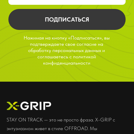
Доставка
О марке X-GRIP
Самовывоз
О муссах X-GRIP
Оплата
О шинах X-GRIP
Как купить
Новости
Гарантия, возврат
Акции
Стать дилером
Отзывы
Дилерам
Контакты
Мы всегда
на связи
Соцсети
insta
whatsapp
telegram