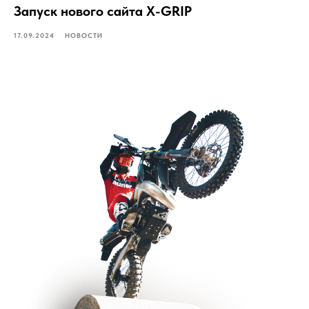
Запуск нового сайта X-GRIP
Инструмент и оборудование
17.09.2024
НОВОСТИ
Запчасти для мотоциклов
Защиты
Мусс для тюблиса
Подпишитесь на нашу
Муссы
рассылку
Мотошины для мотокросса
чтобы быть в курсе последних
новинок и акций
ПОДПИСАТЬСЯ