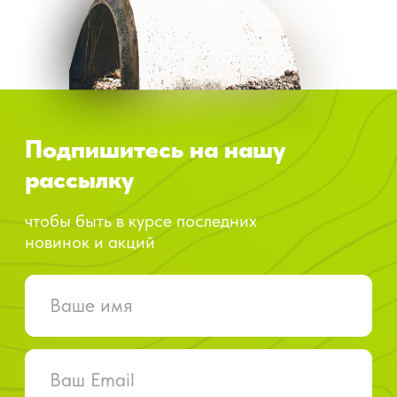
Нажимая на кнопку «Подписаться», вы
подтверждаете свое согласие на
обработку персональных данных и
соглашаетесь с политикой
конфиденциальности
STAY ON TRACK — это не просто фраза. X-GRIP с
энтузиазмом живет в стиле OFFROAD. Мы
разрабатываем наши продукты со страстью к эндуро,
мотокроссу и ралли и используем наш многолетний
опыт, полученный в результате участия в самых крупных
и сложных гонках, таких как Red Bull Romaniacs,
Erzbergrodeo и Oilibya du Maroc.
Помощь
Компания