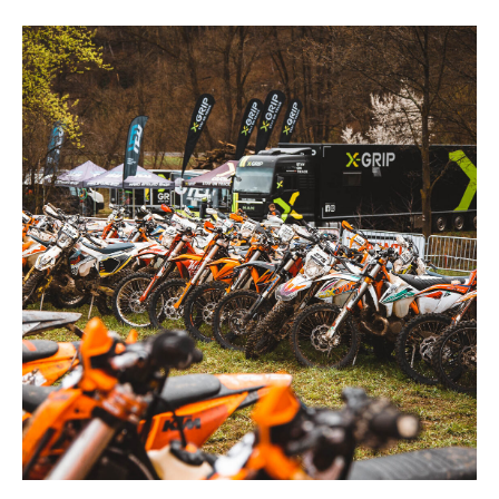
Никакого спама. Только важные
события не чаще чем раз в неделю!
Каталог
Мотошины для эндуро
Обтяжки сидений (шкурки)
Экипировка
Грипсы