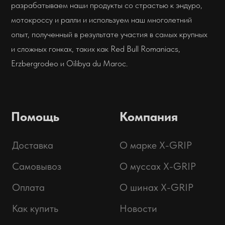
Адрес:
г. Владивосток
ул. Адмирала Горшкова
Интернет-магазин:
+7 (914) 685-70-00
Мы открыты с понедельника по
пятницу с 9:00 до 18:00 для
консультаций и помощи. По
выходным вы можете увидеть нас
на гонках!
sale@x-grip.ru
Дилерам:
отправить заявку