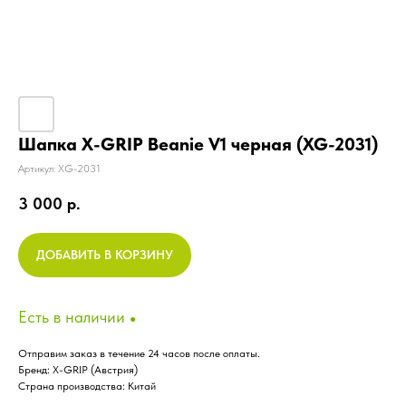
Шапка X-GRIP Beanie V1 черная (XG-2031)
Артикул:
XG-2031
3 000
р.
Каталог
ДОБАВИТЬ В КОРЗИНУ
Характеристики
Мотошины для эндуро
Артикул
XG-2031
Есть в наличии
●
Бренд
X-GRIP
Отправим заказ в течение 24 часов после оплаты.
Страна бренда
Австрия
Обтяжки сидений (шкурки)
Бренд: X-GRIP (Австрия)
Экипировка
Страна производства: Китай
Грипсы