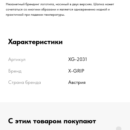
Незаметный брендинг логотипа, носимый в двух версиях. Шапка может
сочетаться со многими образами и является одновременно модной и
Инструмент и оборудование
С этим товаром покупают
практичной при падении температуры.
Запчасти для мотоциклов
Защиты
Официальный дилер
Мусс для тюблиса
X-GRIP в России
Более 200 оригинальных
Муссы
товаров X-GRIP в одном месте
Мотошины для мотокросса
Быстрая
доставка
Отправляем товары по России и
СНГ в течение 24 часов после
оплаты. Есть самовывоз
Клиентский
сервис
Отвечаем на вопросы
покупателей в течение 10 минут