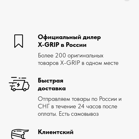
Простой
возврат
В течение 14 дней со дня покупки,
если товар вам не подошел
STAY ON TRACK — это не просто фраза. X-GRIP с
энтузиазмом живет в стиле OFFROAD. Мы
разрабатываем наши продукты со страстью к эндуро,
мотокроссу и ралли и используем наш многолетний
опыт, полученный в результате участия в самых крупных
и сложных гонках, таких как Red Bull Romaniacs,
Erzbergrodeo и Oilibya du Maroc.
Помощь
Компания