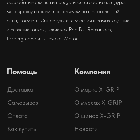
Адрес:
г. Владивосток
ул. Адмирала Горшкова
Интернет-магазин:
+7 (914) 685-70-00
Мы открыты с понедельника по
пятницу с 9:00 до 18:00 для
консультаций и помощи. По
выходным вы можете увидеть нас
на гонках!
sale@x-grip.ru
Дилерам:
отправить заявку