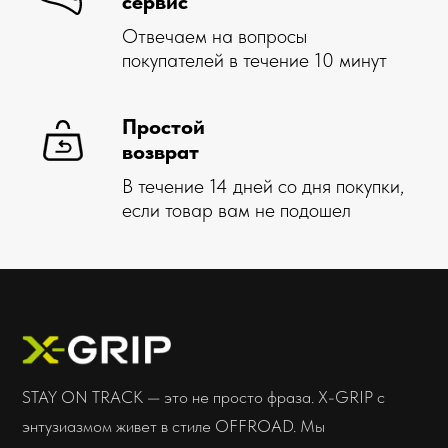
Доставка
О марке X-GRIP
Самовывоз
О муссах X-GRIP
Оплата
О шинах X-GRIP
Как купить
Новости
Гарантия, возврат
Акции
Стать дилером
Отзывы
Дилерам
Контакты
Мы всегда
на связи
Соцсети
insta
whatsapp
telegram