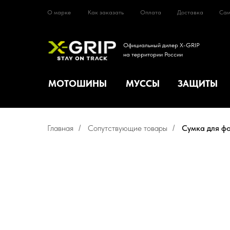
МОТОШИНЫ
МУССЫ
ЗАЩИТ
О марке
Как заказать
Оплата
Доставка
Сам
Официальный дилер X-GRIP
на территории России
МОТОШИНЫ
МУССЫ
ЗАЩИТЫ
Главная
Сопутствующие товары
Сумка для фо
/
/