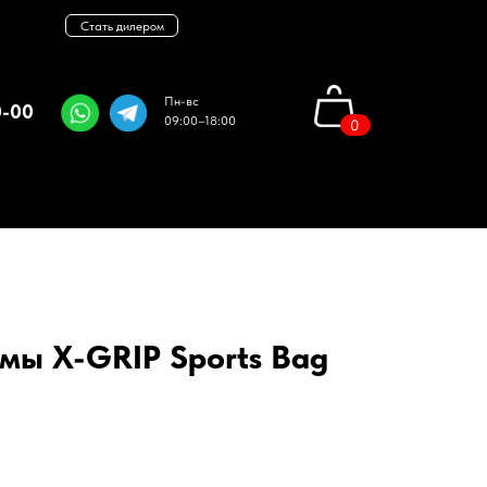
+7 (914) 685-70-00
Стать дилером
Пн-вс
0-00
09:00–18:00
0
мы X-GRIP Sports Bag