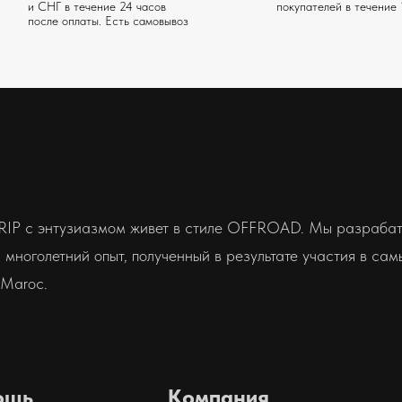
и СНГ в течение 24 часов
покупателей в течение 
после оплаты. Есть самовывоз
RIP с энтузиазмом живет в стиле OFFROAD. Мы разрабат
многолетний опыт, полученный в результате участия в самы
 Maroc.
ощь
Компания