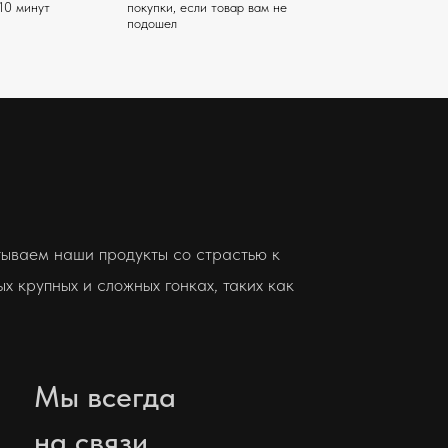
10 минут
покупки, если товар вам не
подошел
ываем наши продукты со страстью к
х крупных и сложных гонках, таких как
Мы всегда
на связи