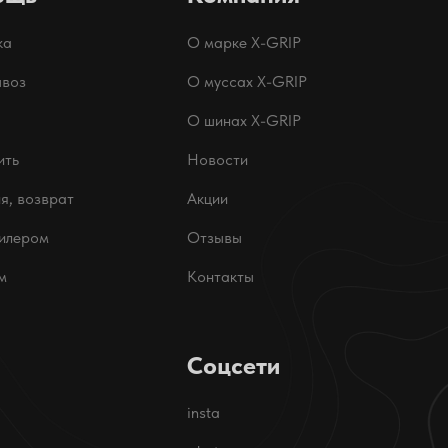
ка
О марке X-GRIP
воз
О муссах X-GRIP
О шинах X-GRIP
ить
Новости
я, возврат
Акции
дилером
Отзывы
м
Контакты
Соцсети
insta