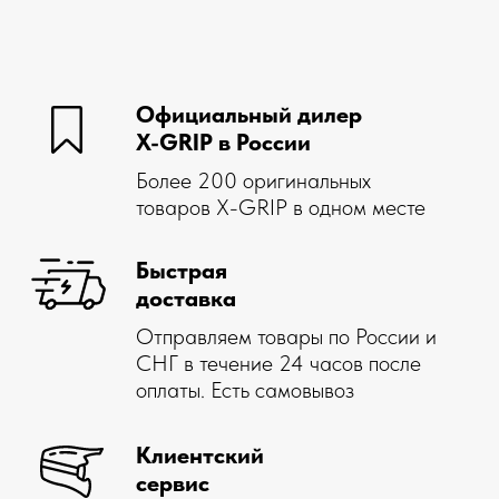
Простой
возврат
В течение 14 дней со дня покупки,
если товар вам не подошел
STAY ON TRACK — это не просто фраза. X-GRIP с
энтузиазмом живет в стиле OFFROAD. Мы
разрабатываем наши продукты со страстью к эндуро,
мотокроссу и ралли и используем наш многолетний
опыт, полученный в результате участия в самых крупных
и сложных гонках, таких как Red Bull Romaniacs,
Erzbergrodeo и Oilibya du Maroc.
Помощь
Компания