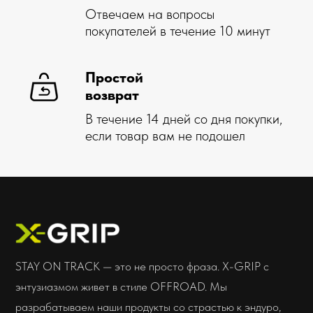
Доставка
О марке X-GRIP
Самовывоз
О муссах X-GRIP
Оплата
О шинах X-GRIP
Как купить
Новости
Гарантия, возврат
Акции
Стать дилером
Отзывы
Дилерам
Контакты
Мы всегда
на связи
Соцсети
insta
whatsapp
telegram