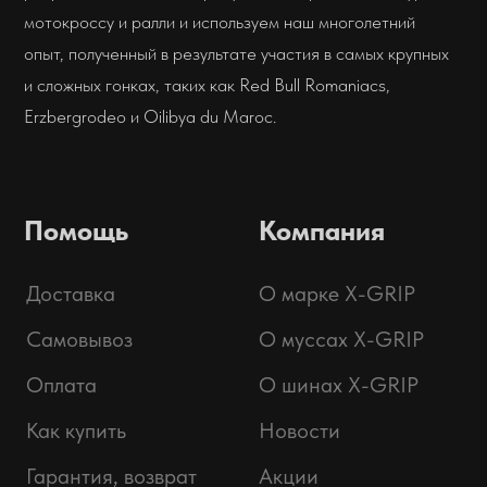
Адрес:
г. Владивосток
ул. Адмирала Горшкова
Интернет-магазин:
+7 (914) 685-70-00
Мы открыты с понедельника по
пятницу с 9:00 до 18:00 для
консультаций и помощи. По
выходным вы можете увидеть нас
на гонках!
sale@x-grip.ru
Дилерам:
отправить заявку