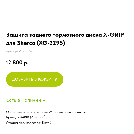
Защита заднего тормозного диска X-GRIP
для Sherco (XG-2295)
Артикул:
XG-2295
12 800
р.
Каталог
ДОБАВИТЬ В КОРЗИНУ
Характеристики
Мотошины для эндуро
Артикул
XG-2295
Есть в наличии
●
Бренд
X-GRIP
Отправим заказ в течение 24 часов после оплаты.
Страна бренда
Австрия
Обтяжки сидений (шкурки)
Бренд: X-GRIP (Австрия)
Экипировка
Страна производства: Китай
Грипсы